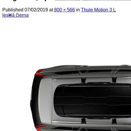
Published
07/02/2019
at
800 × 566
in
Thule Motion 3 L
lesklá čierna
! ! ! S Ú Ť A Ž ! ! !
Výpredaj -%
Produkty
Špičkový UEBLER
Autoriz. servis THULE/UEBLER
Predajne
Naši Uebler Partneri
Hľadať: