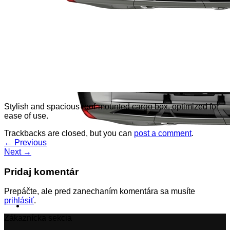
Stylish and spacious roof-mounted cargo box, optimized for
ease of use.
Trackbacks are closed, but you can
post a comment
.
←
Previous
Next
→
Pridaj komentár
Prepáčte, ale pred zanechaním komentára sa musíte
prihlásiť
.
Zákaznícka sekcia