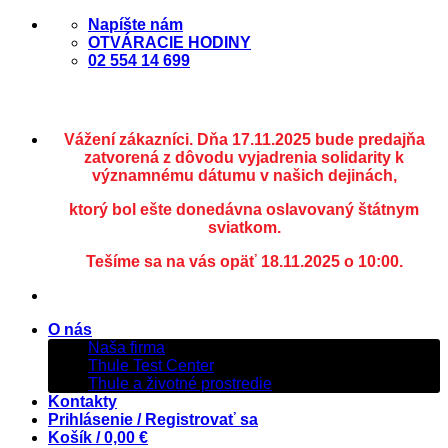
Skip
Napíšte nám
to
OTVÁRACIE HODINY
content
02 554 14 699
Vážení zákazníci. Dňa 17.11.2025 bude predajňa
zatvorená z dôvodu vyjadrenia solidarity k
významnému dátumu v našich dejinách,
ktorý bol ešte donedávna oslavovaný štátnym
sviatkom.
Tešíme sa na vás opäť 18.11.2025 o 10:00.
O nás
Naša firma
Thule Test Center
Thule a životné prostredie
Kontakty
Prihlásenie / Registrovať sa
Košík /
0,00
€