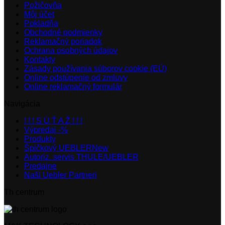
Požičovňa
Môj účet
Pokladňa
Obchodné podmienky
Reklamačný poriadok
Ochrana osobných údajov
Kontakty
Zásady používania súborov cookie (EÚ)
Online odstúpenie od zmluvy
Online reklamačný formulár
Navigácia
! ! ! S Ú Ť A Ž ! ! !
Výpredaj -%
Produkty
Špičkový UEBLER
Autoriz. servis THULE/UEBLER
Predajne
Naši Uebler Partneri
Th centrum