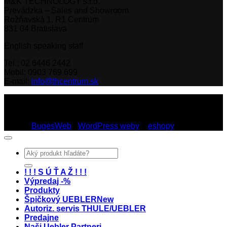
M&K TECHNOLOGY s.r.o.
Prevádzka – Sales and Showroom
Rožňavská 1, R1 Centrum
831 04 Bratislava
English speaking staff
Tel.: 02 6446 2442
Mobil: 0903 769 699
E-mail:
info@thcentrum.sk
Copyright 2026 © Th Centrum - sieť autorizovaných predajní
Thule a Uebler na Slovensku. Strešné nosiče, boxy, nosiče
lyží a bicyklov Thule.
Dizajn:
BugesWeb
-
WordPress weby
a
eshopy
Hľadať:
! ! ! S Ú Ť A Ž ! ! !
Výpredaj -%
Produkty
Špičkový UEBLER
Autoriz. servis THULE/UEBLER
Predajne
Naši Uebler Partneri