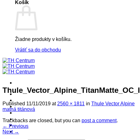
Košík
Žiadne produkty v košíku.
Vrátiť sa do obchodu
Thule_Vector_Alpine_TitanMatte_OC_
! ! ! S Ú Ť A Ž ! ! !
Výpredaj -%
Published
11/11/2019
at
2560 × 1811
in
Thule Vector Alpine
Produkty
matná titánová
Špičkový UEBLER
Autoriz. servis THULE/UEBLER
Trackbacks are closed, but you can
post a comment
.
Predajne
←
Previous
Naši Uebler Partneri
Next
→