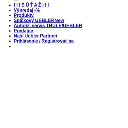
! ! ! S Ú Ť A Ž ! ! !
Výpredaj -%
Produkty
Špičkový UEBLER
Autoriz. servis THULE/UEBLER
Predajne
Naši Uebler Partneri
Prihlásenie / Registrovať sa