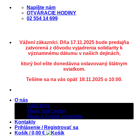
Skip
Napíšte nám
to
OTVÁRACIE HODINY
content
02 554 14 699
Vážení zákazníci. Dňa 17.11.2025 bude predajňa
zatvorená z dôvodu vyjadrenia solidarity k
významnému dátumu v našich dejinách,
ktorý bol ešte donedávna oslavovaný štátnym
sviatkom.
Tešíme sa na vás opäť 18.11.2025 o 10:00.
O nás
Naša firma
Thule Test Center
Thule a životné prostredie
Kontakty
Prihlásenie / Registrovať sa
Košík /
0,00
€