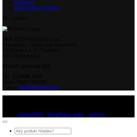
Predajne
Naši Uebler Partneri
Th centrum
M&K TECHNOLOGY s.r.o.
Prevádzka – Sales and Showroom
Rožňavská 1, R1 Centrum
831 04 Bratislava
English speaking staff
Tel.: 02 6446 2442
Mobil: 0903 769 699
E-mail:
info@thcentrum.sk
Copyright 2026 © Th Centrum - sieť autorizovaných predajní
Thule a Uebler na Slovensku. Strešné nosiče, boxy, nosiče
lyží a bicyklov Thule.
Dizajn:
BugesWeb
-
WordPress weby
a
eshopy
Hľadať: