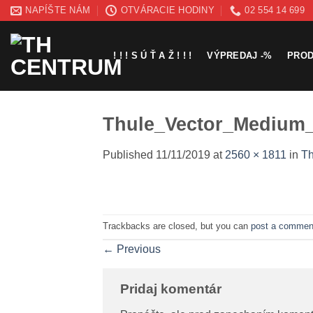
Skip
NAPÍŠTE NÁM
OTVÁRACIE HODINY
02 554 14 699
to
content
! ! ! S Ú Ť A Ž ! ! !
VÝPREDAJ -%
PRO
Thule_Vector_Medium_
Published
11/11/2019
at
2560 × 1811
in
Th
Trackbacks are closed, but you can
post a commen
←
Previous
Pridaj komentár