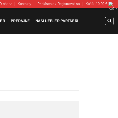
O nás
Kontakty
Prihlásenie / Registrovať sa
Košík /
0,00
€
LER
PREDAJNE
NAŠI UEBLER PARTNERI