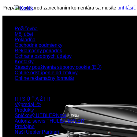
Prepáčte, ale pred zanechaním komentára sa musíte
prihlásiť
.
Zákaznícka sekcia
Požičovňa
Môj účet
Pokladňa
Obchodné podmienky
Reklamačný poriadok
Ochrana osobných údajov
Kontakty
Zásady používania súborov cookie (EÚ)
Online odstúpenie od zmluvy
Online reklamačný formulár
Navigácia
! ! ! S Ú Ť A Ž ! ! !
Výpredaj -%
Produkty
Špičkový UEBLER
Autoriz. servis THULE/UEBLER
Predajne
Naši Uebler Partneri