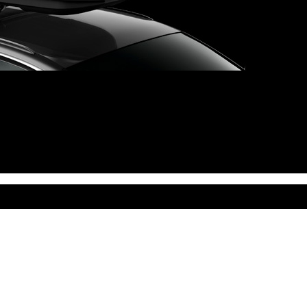
ule a Uebler na Slovensku. Strešné nosiče, boxy, nosiče lyží a