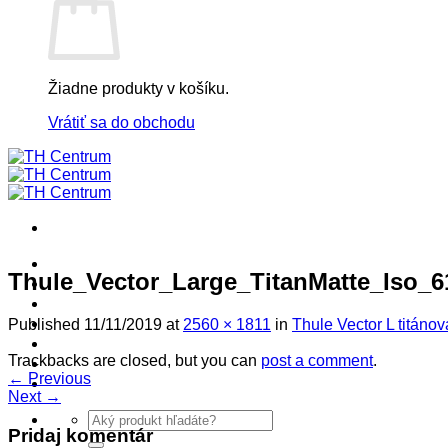
Žiadne produkty v košíku.
Vrátiť sa do obchodu
! ! ! S Ú Ť A Ž ! ! !
Thule_Vector_Large_TitanMatte_Iso_6
Výpredaj -%
Produkty
Špičkový UEBLER
Published
11/11/2019
at
2560 × 1811
in
Thule Vector L titáno
Autoriz. servis THULE/UEBLER
Trackbacks are closed, but you can
post a comment
.
Predajne
←
Previous
Naši Uebler Partneri
Next
→
Hľadať:
Pridaj komentár