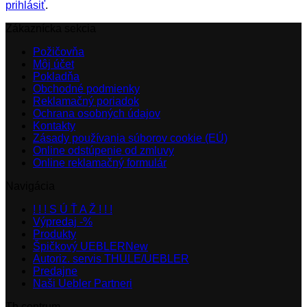
prihlásiť
.
Zákaznícka sekcia
Požičovňa
Môj účet
Pokladňa
Obchodné podmienky
Reklamačný poriadok
Ochrana osobných údajov
Kontakty
Zásady používania súborov cookie (EÚ)
Online odstúpenie od zmluvy
Online reklamačný formulár
Navigácia
! ! ! S Ú Ť A Ž ! ! !
Výpredaj -%
Produkty
Špičkový UEBLER
Autoriz. servis THULE/UEBLER
Predajne
Naši Uebler Partneri
Th centrum