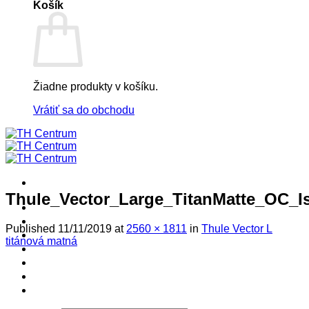
Košík
Žiadne produkty v košíku.
Vrátiť sa do obchodu
Thule_Vector_Large_TitanMatte_OC_I
! ! ! S Ú Ť A Ž ! ! !
Výpredaj -%
Published
11/11/2019
at
2560 × 1811
in
Thule Vector L
Produkty
titánová matná
Špičkový UEBLER
Autoriz. servis THULE/UEBLER
Predajne
Naši Uebler Partneri