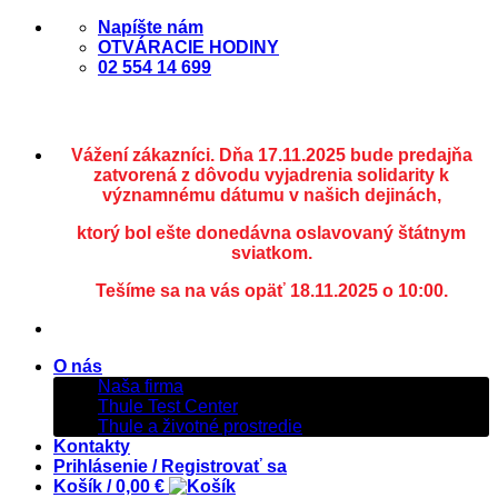
Skip
Napíšte nám
to
OTVÁRACIE HODINY
content
02 554 14 699
Vážení zákazníci. Dňa 17.11.2025 bude predajňa
zatvorená z dôvodu vyjadrenia solidarity k
významnému dátumu v našich dejinách,
ktorý bol ešte donedávna oslavovaný štátnym
sviatkom.
Tešíme sa na vás opäť 18.11.2025 o 10:00.
O nás
Naša firma
Thule Test Center
Thule a životné prostredie
Kontakty
Prihlásenie / Registrovať sa
Košík /
0,00
€