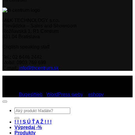
M&K TECHNOLOGY s.r.o.
Prevádzka – Sales and Showroom
Rožňavská 1, R1 Centrum
831 04 Bratislava
English speaking staff
Tel.: 02 6446 2442
Mobil: 0903 769 699
E-mail:
info@thcentrum.sk
Copyright 2026 © Th Centrum - sieť autorizovaných predajní
Thule a Uebler na Slovensku. Strešné nosiče, boxy, nosiče
lyží a bicyklov Thule.
Dizajn:
BugesWeb
-
WordPress weby
a
eshopy
Hľadať:
! ! ! S Ú Ť A Ž ! ! !
Výpredaj -%
Produkty