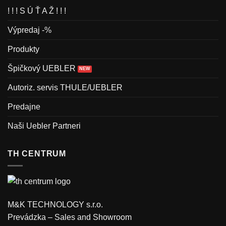
! ! ! S Ú Ť A Ž ! ! !
Výpredaj -%
Produkty
Špičkový UEBLER
Autoriz. servis THULE/UEBLER
Predajne
Naši Uebler Partneri
TH CENTRUM
M&K TECHNOLOGY s.r.o.
Prevádzka – Sales and Showroom