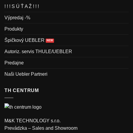
! ! ! S Ú Ť A Ž ! ! !
Výpredaj -%
Produkty
Špičkový UEBLER
Autoriz. servis THULE/UEBLER
Predajne
Naši Uebler Partneri
TH CENTRUM
M&K TECHNOLOGY s.r.o.
Prevádzka – Sales and Showroom