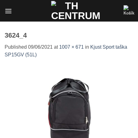
Skip
to
content
3624_4
Published
09/06/2021
at
1007 × 671
in
Kjust Sport taška
SP15GV (51L)