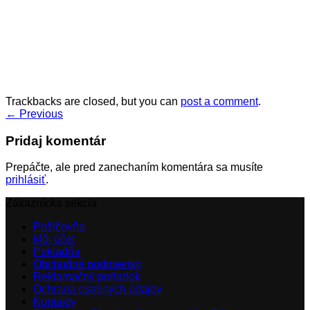
Trackbacks are closed, but you can
post a comment
.
←
Previous
Pridaj komentár
Prepáčte, ale pred zanechaním komentára sa musíte
prihlásiť
.
Zákaznícka sekcia
Požičovňa
Môj účet
Pokladňa
Obchodné podmienky
Reklamačný poriadok
Ochrana osobných údajov
Kontakty