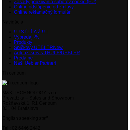
Zásady používania súborov cookie (EÚ)
Online odstúpenie od zmluvy
Online reklamačný formulár
Navigácia
! ! ! S Ú Ť A Ž ! ! !
Výpredaj -%
Produkty
Špičkový UEBLER
Autoriz. servis THULE/UEBLER
Predajne
Naši Uebler Partneri
Th centrum
M&K TECHNOLOGY s.r.o.
Prevádzka – Sales and Showroom
Rožňavská 1, R1 Centrum
831 04 Bratislava
English speaking staff
Tel.: 02 6446 2442