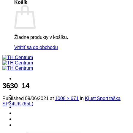
Košík
Žiadne produkty v košíku.
Vrátiť sa do obchodu
3630_14
! ! ! S Ú Ť A Ž ! ! !
Výpredaj -%
Published
09/06/2021
at
1008 × 671
in
Kjust Sport taška
Produkty
SP34UK (65L)
Špičkový UEBLER
Autoriz. servis THULE/UEBLER
Predajne
Naši Uebler Partneri