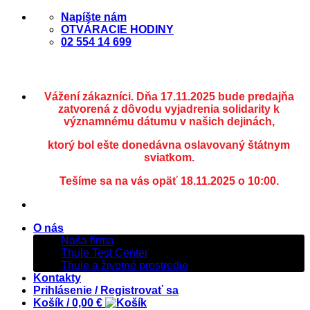
Skip
Napíšte nám
to
OTVÁRACIE HODINY
content
02 554 14 699
Vážení zákazníci. Dňa 17.11.2025 bude predajňa
zatvorená z dôvodu vyjadrenia solidarity k
významnému dátumu v našich dejinách,
ktorý bol ešte donedávna oslavovaný štátnym
sviatkom.
Tešíme sa na vás opäť 18.11.2025 o 10:00.
O nás
Naša firma
Thule Test Center
Thule a životné prostredie
Kontakty
Prihlásenie / Registrovať sa
Košík /
0,00
€