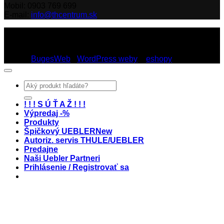
Mobil: 0903 769 699
E-mail:
info@thcentrum.sk
Copyright 2026 © Th Centrum - sieť autorizovaných predajní
Thule a Uebler na Slovensku. Strešné nosiče, boxy, nosiče
lyží a bicyklov Thule.
Dizajn:
BugesWeb
-
WordPress weby
a
eshopy
Hľadať:
! ! ! S Ú Ť A Ž ! ! !
Výpredaj -%
Produkty
Špičkový UEBLER
Autoriz. servis THULE/UEBLER
Predajne
Naši Uebler Partneri
Prihlásenie / Registrovať sa