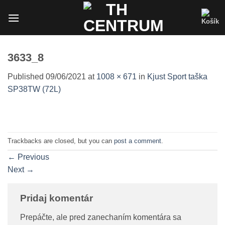
Skip
to
content
3633_8
Published
09/06/2021
at
1008 × 671
in
Kjust Sport taška
SP38TW (72L)
Trackbacks are closed, but you can
post a comment
.
←
Previous
Next
→
Pridaj komentár
Prepáčte, ale pred zanechaním komentára sa