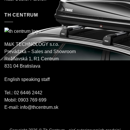
TH CENTRUM
M&K TECHNOLOGY s.r.o.
Prevádzka – Sales and Showroom
Rožňavská 1, R1 Centrum
831 04 Bratislava
English speaking staff
Tel.: 02 6446 2442
Mobil: 0903 769 699
E-mail:
info@thcentrum.sk
Copyright 2026 © Th Centrum - sieť autorizovaných predajní