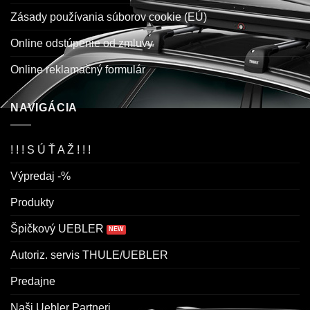
Zásady používania súborov cookie (EÚ)
Online odstúpenie od zmluvy
Online reklamačný formulár
NAVIGÁCIA
! ! ! S Ú Ť A Ž ! ! !
Výpredaj -%
Produkty
Špičkový UEBLER
Autoriz. servis THULE/UEBLER
Predajne
Naši Uebler Partneri