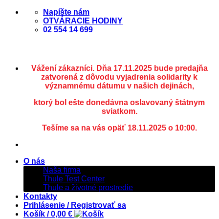
Skip
Napíšte nám
to
OTVÁRACIE HODINY
content
02 554 14 699
Vážení zákazníci. Dňa 17.11.2025 bude predajňa
zatvorená z dôvodu vyjadrenia solidarity k
významnému dátumu v našich dejinách,
ktorý bol ešte donedávna oslavovaný štátnym
sviatkom.
Tešíme sa na vás opäť 18.11.2025 o 10:00.
O nás
Naša firma
Thule Test Center
Thule a životné prostredie
Kontakty
Prihlásenie / Registrovať sa
Košík /
0,00
€