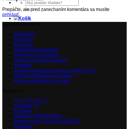
Hľadať:
Prepáčte, ale pred zanechaním komentára sa musíte
prihlásiť
.
Zákaznícka sekcia
Požičovňa
Môj účet
Pokladňa
Obchodné podmienky
Reklamačný poriadok
Ochrana osobných údajov
Kontakty
Zásady používania súborov cookie (EÚ)
Online odstúpenie od zmluvy
Online reklamačný formulár
Navigácia
! ! ! S Ú Ť A Ž ! ! !
Výpredaj -%
Produkty
Špičkový UEBLER
Autoriz. servis THULE/UEBLER
Predajne