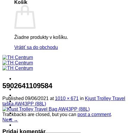
Košík
Žiadne produkty v košíku.
Vrátiť sa do obchodu
5902641109584
! ! ! S Ú Ť A Ž ! ! !
Výpredaj -%
Published
09/06/2021
at
1010 × 671
in
Kjust Trolley Travel
Produkty
taška AW43PP (88L)
Špičkový UEBLER
Autoriz. servis THULE/UEBLER
Trackbacks are closed, but you can
post a comment
.
Predajne
Next
→
Naši Uebler Partneri
Pridaj komentár