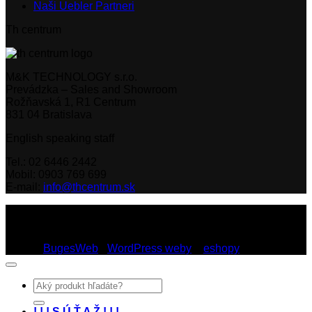
Naši Uebler Partneri
Th centrum
M&K TECHNOLOGY s.r.o.
Prevádzka – Sales and Showroom
Rožňavská 1, R1 Centrum
831 04 Bratislava
English speaking staff
Tel.: 02 6446 2442
Mobil: 0903 769 699
E-mail:
info@thcentrum.sk
Copyright 2026 © Th Centrum - sieť autorizovaných predajní
Thule a Uebler na Slovensku. Strešné nosiče, boxy, nosiče
lyží a bicyklov Thule.
Dizajn:
BugesWeb
-
WordPress weby
a
eshopy
Hľadať:
! ! ! S Ú Ť A Ž ! ! !