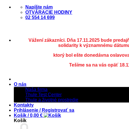
Skip
Napíšte nám
to
OTVÁRACIE HODINY
content
02 554 14 699
Vážení zákazníci. Dňa 17.11.2025 bude predaj
solidarity k významnému dátumu
ktorý bol ešte donedávna oslavov
Tešíme sa na vás opäť 18.1
O nás
Naša firma
Thule Test Center
Thule a životné prostredie
Kontakty
Prihlásenie / Registrovať sa
Košík /
0,00
€
Košík