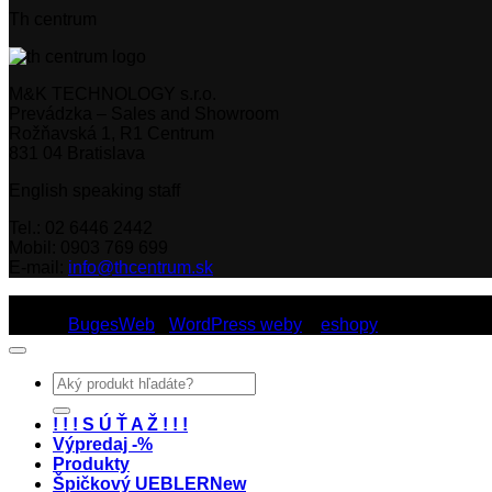
Th centrum
M&K TECHNOLOGY s.r.o.
Prevádzka – Sales and Showroom
Rožňavská 1, R1 Centrum
831 04 Bratislava
English speaking staff
Tel.: 02 6446 2442
Mobil: 0903 769 699
E-mail:
info@thcentrum.sk
Copyright 2026 © Th Centrum - sieť autorizovaných predajní Th
Dizajn:
BugesWeb
-
WordPress weby
a
eshopy
Hľadať:
! ! ! S Ú Ť A Ž ! ! !
Výpredaj -%
Produkty
Špičkový UEBLER