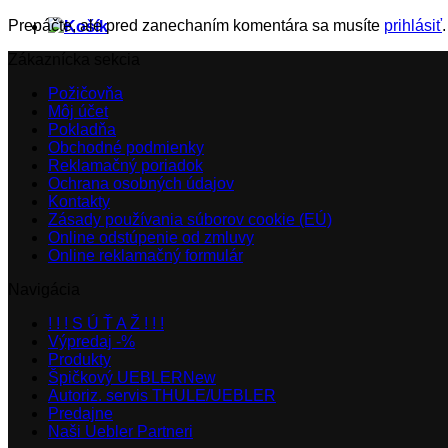
Prepáčte, ale pred zanechaním komentára sa musíte
prihlásiť
.
Zákaznícka sekcia
Požičovňa
Môj účet
Pokladňa
Obchodné podmienky
Reklamačný poriadok
Ochrana osobných údajov
Kontakty
Zásady používania súborov cookie (EÚ)
Online odstúpenie od zmluvy
Online reklamačný formulár
Navigácia
! ! ! S Ú Ť A Ž ! ! !
Výpredaj -%
Produkty
Špičkový UEBLER
Autoriz. servis THULE/UEBLER
Predajne
Naši Uebler Partneri