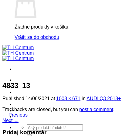
Žiadne produkty v košíku.
Vrátiť sa do obchodu
! ! ! S Ú Ť A Ž ! ! !
4833_13
Výpredaj -%
Produkty
Špičkový UEBLER
Published
14/06/2021
at
1008 × 671
in
AUDI Q3 2018+
Autoriz. servis THULE/UEBLER
Trackbacks are closed, but you can
post a comment
.
Predajne
←
Previous
Naši Uebler Partneri
Next
→
Hľadať:
Pridaj komentár