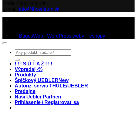
Mobil: 0903 769 699
E-mail:
info@thcentrum.sk
Copyright 2026 © Th Centrum - sieť autorizovaných predajní
Thule a Uebler na Slovensku. Strešné nosiče, boxy, nosiče
lyží a bicyklov Thule.
Dizajn:
BugesWeb
-
WordPress weby
a
eshopy
Hľadať:
! ! ! S Ú Ť A Ž ! ! !
Výpredaj -%
Produkty
Špičkový UEBLER
Autoriz. servis THULE/UEBLER
Predajne
Naši Uebler Partneri
Prihlásenie / Registrovať sa