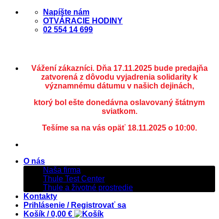
Skip
Napíšte nám
to
OTVÁRACIE HODINY
content
02 554 14 699
Vážení zákazníci. Dňa 17.11.2025 bude predajňa
zatvorená z dôvodu vyjadrenia solidarity k
významnému dátumu v našich dejinách,
ktorý bol ešte donedávna oslavovaný štátnym
sviatkom.
Tešíme sa na vás opäť 18.11.2025 o 10:00.
O nás
Naša firma
Thule Test Center
Thule a životné prostredie
Kontakty
Prihlásenie / Registrovať sa
Košík /
0,00
€