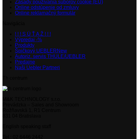
Zásady používania súborov cookie (EÚ)
Online odstúpenie od zmluvy
Online reklamačný formulár
Navigácia
! ! ! S Ú Ť A Ž ! ! !
Výpredaj -%
Produkty
Špičkový UEBLER
Autoriz. servis THULE/UEBLER
Predajne
Naši Uebler Partneri
Th centrum
M&K TECHNOLOGY s.r.o.
Prevádzka – Sales and Showroom
Rožňavská 1, R1 Centrum
831 04 Bratislava
English speaking staff
Tel.: 02 6446 2442