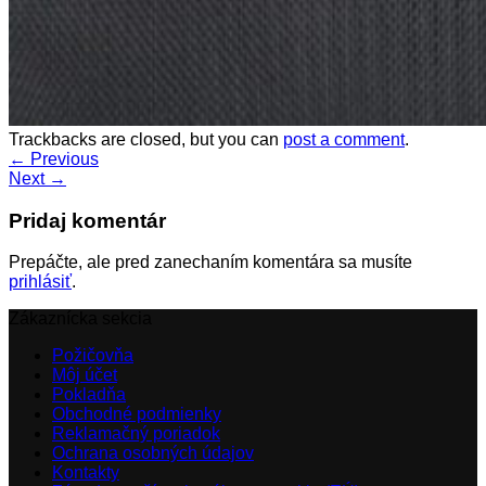
Trackbacks are closed, but you can
post a comment
.
←
Previous
Next
→
Pridaj komentár
Prepáčte, ale pred zanechaním komentára sa musíte
prihlásiť
.
Zákaznícka sekcia
Požičovňa
Môj účet
Pokladňa
Obchodné podmienky
Reklamačný poriadok
Ochrana osobných údajov
Kontakty