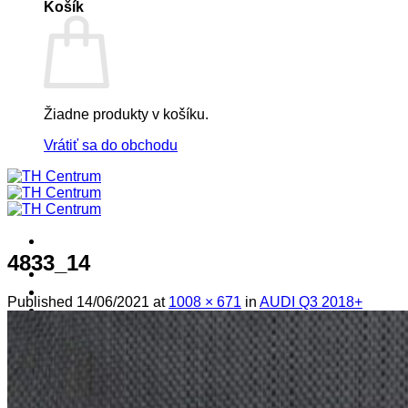
Košík
Žiadne produkty v košíku.
Vrátiť sa do obchodu
4833_14
! ! ! S Ú Ť A Ž ! ! !
Výpredaj -%
Published
14/06/2021
at
1008 × 671
in
AUDI Q3 2018+
Produkty
Špičkový UEBLER
Autoriz. servis THULE/UEBLER
Predajne
Naši Uebler Partneri