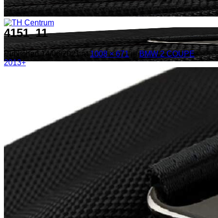
4151_11
Published
14/06/2021
at
1008 × 671
in
BMW 2 COUPE
2013+
! ! ! S Ú Ť A Ž ! ! !
Výpredaj -%
Produkty
Špičkový UEBLER
Autoriz. servis THULE/UEBLER
Predajne
Naši Uebler Partneri
Hľadať: