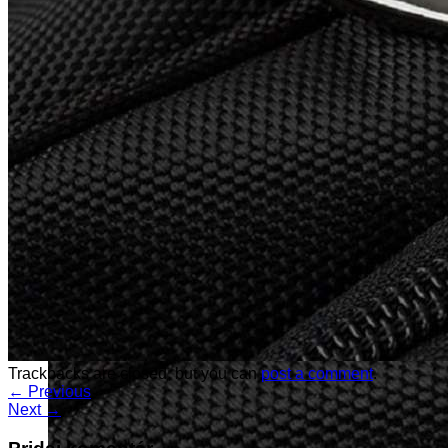
Trackbacks are closed, but you can
post a comment
.
←
Previous
Next
→