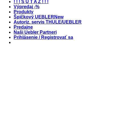
! ! ! S Ú Ť A Ž ! ! !
Výpredaj -%
Produkty
Špičkový UEBLER
Autoriz. servis THULE/UEBLER
Predajne
Naši Uebler Partneri
Prihlásenie / Registrovať sa