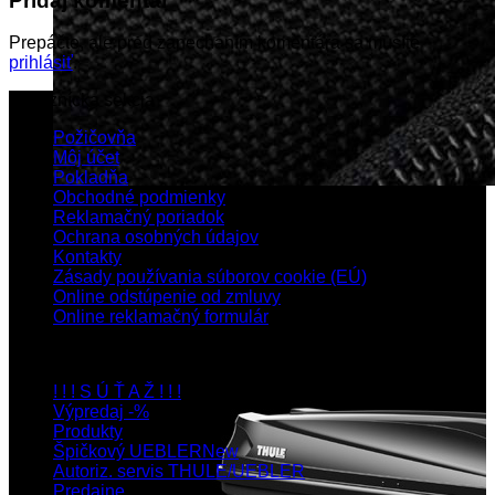
Pridaj komentár
Prepáčte, ale pred zanechaním komentára sa musíte
prihlásiť
.
Zákaznícka sekcia
Požičovňa
Môj účet
Pokladňa
Obchodné podmienky
Reklamačný poriadok
Ochrana osobných údajov
Kontakty
Zásady používania súborov cookie (EÚ)
Online odstúpenie od zmluvy
Online reklamačný formulár
Navigácia
! ! ! S Ú Ť A Ž ! ! !
Výpredaj -%
Produkty
Špičkový UEBLER
Autoriz. servis THULE/UEBLER
Predajne