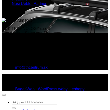
Naši Uebler Partneri
Th centrum
M&K TECHNOLOGY s.r.o.
Prevádzka – Sales and Showroom
Rožňavská 1, R1 Centrum
831 04 Bratislava
English speaking staff
Tel.: 02 6446 2442
Mobil: 0903 769 699
E-mail:
info@thcentrum.sk
Copyright 2026 © Th Centrum - sieť autorizovaných predajní
Thule a Uebler na Slovensku. Strešné nosiče, boxy, nosiče
lyží a bicyklov Thule.
Dizajn:
BugesWeb
-
WordPress weby
a
eshopy
Hľadať: