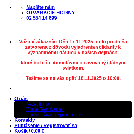
Skip
Napíšte nám
to
OTVÁRACIE HODINY
content
02 554 14 699
Vážení zákazníci. Dňa 17.11.2025 bude predajňa
zatvorená z dôvodu vyjadrenia solidarity k
významnému dátumu v našich dejinách,
ktorý bol ešte donedávna oslavovaný štátnym
sviatkom.
Tešíme sa na vás opäť 18.11.2025 o 10:00.
O nás
Naša firma
Thule Test Center
Thule a životné prostredie
Kontakty
Prihlásenie / Registrovať sa
Košík /
0,00
€