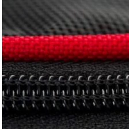
Špičkový UEBLER
Autoriz. servis THULE/UEBLER
Predajne
Naši Uebler Partneri
Hľadať: