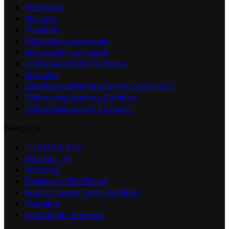
Požičovňa
Môj účet
Pokladňa
Obchodné podmienky
Reklamačný poriadok
Ochrana osobných údajov
Kontakty
Zásady používania súborov cookie (EÚ)
Online odstúpenie od zmluvy
Online reklamačný formulár
Navigácia
! ! ! S Ú Ť A Ž ! ! !
Výpredaj -%
Produkty
Špičkový UEBLER
Autoriz. servis THULE/UEBLER
Predajne
Naši Uebler Partneri