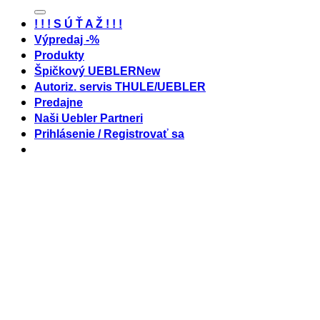
! ! ! S Ú Ť A Ž ! ! !
Výpredaj -%
Produkty
Špičkový UEBLER
Autoriz. servis THULE/UEBLER
Predajne
Naši Uebler Partneri
Prihlásenie / Registrovať sa