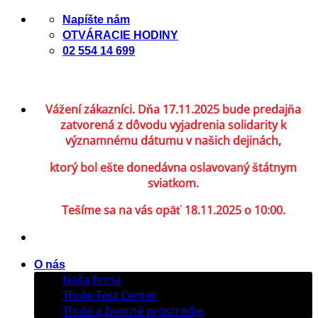
Skip
Napíšte nám
to
OTVÁRACIE HODINY
content
02 554 14 699
Vážení zákazníci. Dňa 17.11.2025 bude predajňa
zatvorená z dôvodu vyjadrenia solidarity k
významnému dátumu v našich dejinách,
ktorý bol ešte donedávna oslavovaný štátnym
sviatkom.
Tešíme sa na vás opäť 18.11.2025 o 10:00.
O nás
Naša firma
Thule Test Center
Thule a životné prostredie