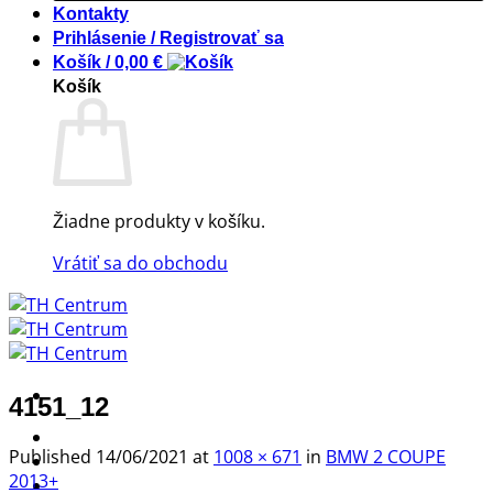
Kontakty
Prihlásenie / Registrovať sa
Košík /
0,00
€
Košík
Žiadne produkty v košíku.
Vrátiť sa do obchodu
4151_12
! ! ! S Ú Ť A Ž ! ! !
Published
14/06/2021
at
1008 × 671
in
BMW 2 COUPE
Výpredaj -%
2013+
Produkty