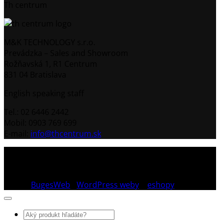
Th centrum
M&K TECHNOLOGY s.r.o.
Prevádzka – Sales and Showroom
Rožňavská 1, R1 Centrum
831 04 Bratislava
English speaking staff
Tel.: 02 6446 2442
Mobil: 0903 769 699
E-mail:
info@thcentrum.sk
Copyright 2026 © Th Centrum - sieť autorizovaných
predajní Thule a Uebler na Slovensku. Strešné nosiče,
boxy, nosiče lyží a bicyklov Thule.
Dizajn:
BugesWeb
-
WordPress weby
a
eshopy
Hľadať: