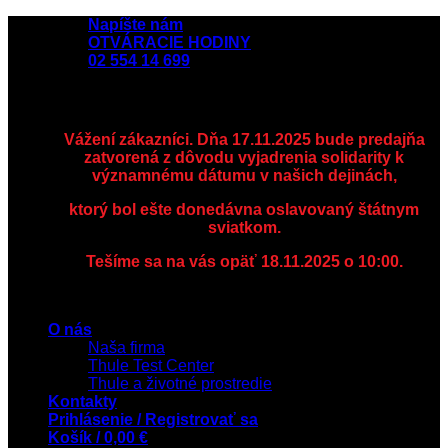
Skip
Napíšte nám
to
OTVÁRACIE HODINY
content
02 554 14 699
Vážení zákazníci. Dňa 17.11.2025 bude predajňa
zatvorená z dôvodu vyjadrenia solidarity k
významnému dátumu v našich dejinách,
ktorý bol ešte donedávna oslavovaný štátnym
sviatkom.
Tešíme sa na vás opäť 18.11.2025 o 10:00.
O nás
Naša firma
Thule Test Center
Thule a životné prostredie
Kontakty
Prihlásenie / Registrovať sa
Košík /
0,00
€