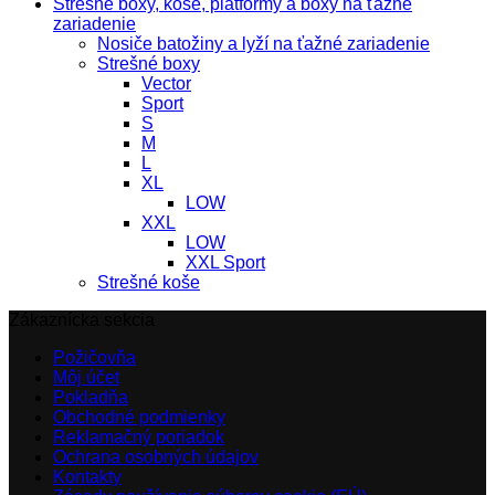
Strešné boxy, koše, platformy a boxy na ťažné
zariadenie
Nosiče batožiny a lyží na ťažné zariadenie
Strešné boxy
Vector
Sport
S
M
L
XL
LOW
XXL
LOW
XXL Sport
Strešné koše
Zákaznícka sekcia
Požičovňa
Môj účet
Pokladňa
Obchodné podmienky
Reklamačný poriadok
Ochrana osobných údajov
Kontakty