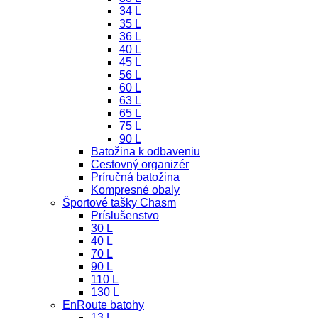
34 L
35 L
36 L
40 L
45 L
56 L
60 L
63 L
65 L
75 L
90 L
Batožina k odbaveniu
Cestovný organizér
Príručná batožina
Kompresné obaly
Športové tašky Chasm
Príslušenstvo
30 L
40 L
70 L
90 L
110 L
130 L
EnRoute batohy
13 L