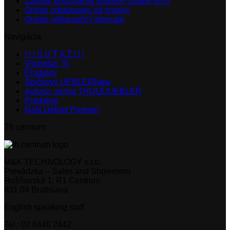
Zásady používania súborov cookie (EÚ)
Online odstúpenie od zmluvy
Online reklamačný formulár
Navigácia
! ! ! S Ú Ť A Ž ! ! !
Výpredaj -%
Produkty
Špičkový UEBLER
Autoriz. servis THULE/UEBLER
Predajne
Naši Uebler Partneri
Th centrum
M&K TECHNOLOGY s.r.o.
Prevádzka – Sales and Showroom
Rožňavská 1, R1 Centrum
831 04 Bratislava
English speaking staff
Tel.: 02 6446 2442