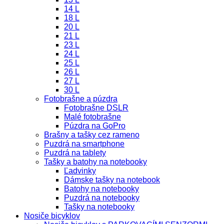
14 L
18 L
20 L
21 L
23 L
24 L
25 L
26 L
27 L
30 L
Fotobrašne a púzdra
Fotobrašne DSLR
Malé fotobrašne
Púzdra na GoPro
Brašny a tašky cez rameno
Puzdrá na smartphone
Puzdrá na tablety
Tašky a batohy na notebooky
Ľadvinky
Dámske tašky na notebook
Batohy na notebooky
Puzdrá na notebooky
Tašky na notebooky
Nosiče bicyklov