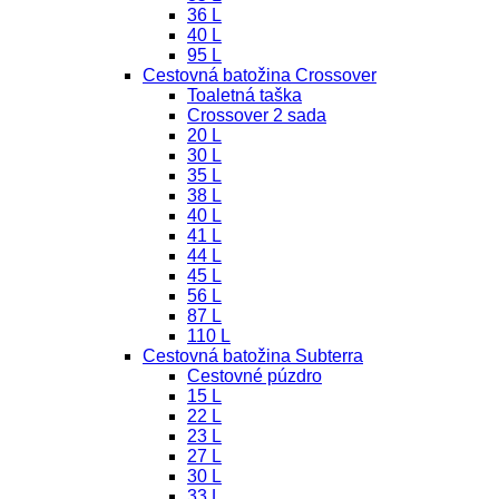
36 L
40 L
95 L
Cestovná batožina Crossover
Toaletná taška
Crossover 2 sada
20 L
30 L
35 L
38 L
40 L
41 L
44 L
45 L
56 L
87 L
110 L
Cestovná batožina Subterra
Cestovné púzdro
15 L
22 L
23 L
27 L
30 L
33 L