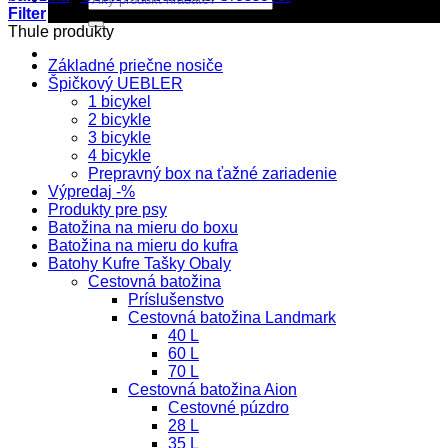
Filter
Thule produkty
Základné priečne nosiče
Špičkový UEBLER
1 bicykel
2 bicykle
3 bicykle
4 bicykle
Prepravný box na ťažné zariadenie
Výpredaj -%
Produkty pre psy
Batožina na mieru do boxu
Batožina na mieru do kufra
Batohy Kufre Tašky Obaly
Cestovná batožina
Príslušenstvo
Cestovná batožina Landmark
40 L
60 L
70 L
Cestovná batožina Aion
Cestovné púzdro
28 L
35 L