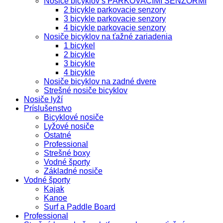
Nosiče bicyklov s PARKOVACÍMI SENZORMI
2 bicykle parkovacie senzory
3 bicykle parkovacie senzory
4 bicykle parkovacie senzory
Nosiče bicyklov na ťažné zariadenia
1 bicykel
2 bicykle
3 bicykle
4 bicykle
Nosiče bicyklov na zadné dvere
Strešné nosiče bicyklov
Nosiče lyží
Príslušenstvo
Bicyklové nosiče
Lyžové nosiče
Ostatné
Professional
Strešné boxy
Vodné športy
Základné nosiče
Vodné športy
Kajak
Kanoe
Surf a Paddle Board
Professional