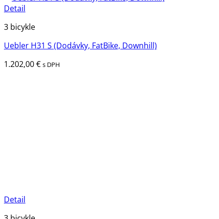
Detail
3 bicykle
Uebler H31 S (Dodávky, FatBike, Downhill)
1.202,00
€
s DPH
Detail
3 bicykle