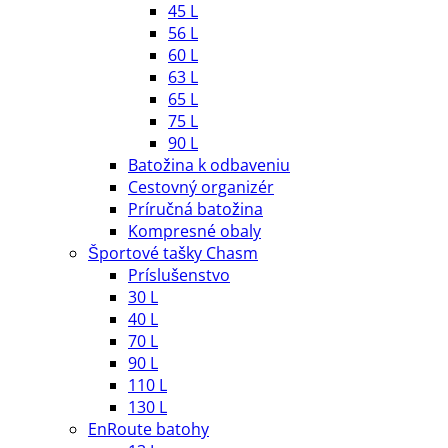
45 L
56 L
60 L
63 L
65 L
75 L
90 L
Batožina k odbaveniu
Cestovný organizér
Príručná batožina
Kompresné obaly
Športové tašky Chasm
Príslušenstvo
30 L
40 L
70 L
90 L
110 L
130 L
EnRoute batohy