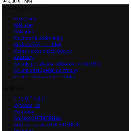
949,00
€
s DPH
Zákaznícka sekcia
Požičovňa
Môj účet
Pokladňa
Obchodné podmienky
Reklamačný poriadok
Ochrana osobných údajov
Kontakty
Zásady používania súborov cookie (EÚ)
Online odstúpenie od zmluvy
Online reklamačný formulár
Navigácia
! ! ! S Ú Ť A Ž ! ! !
Výpredaj -%
Produkty
Špičkový UEBLER
Autoriz. servis THULE/UEBLER