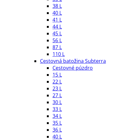
38 L
40 L
41 L
44 L
45 L
56 L
87 L
110 L
Cestovná batožina Subterra
Cestovné púzdro
15 L
22 L
23 L
27 L
30 L
33 L
34 L
35 L
36 L
40 L