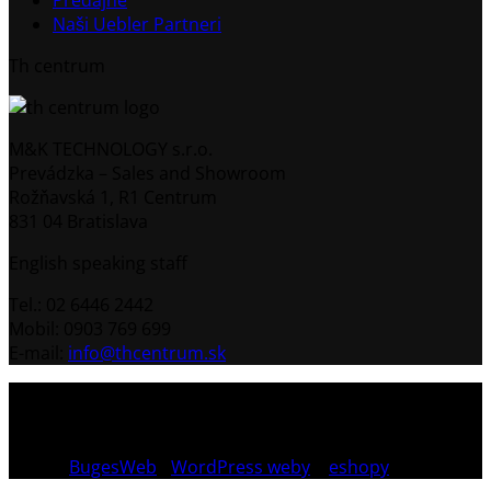
Predajne
Naši Uebler Partneri
Th centrum
M&K TECHNOLOGY s.r.o.
Prevádzka – Sales and Showroom
Rožňavská 1, R1 Centrum
831 04 Bratislava
English speaking staff
Tel.: 02 6446 2442
Mobil: 0903 769 699
E-mail:
info@thcentrum.sk
Copyright 2026 © Th Centrum - sieť autorizovaných
predajní Thule a Uebler na Slovensku. Strešné nosiče,
boxy, nosiče lyží a bicyklov Thule.
Dizajn:
BugesWeb
-
WordPress weby
a
eshopy