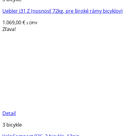
Uebler i31 Z (nosnosť 72kg, pre široké rámy bicyklov)
1.069,00
€
s DPH
Zľava!
Detail
3 bicykle