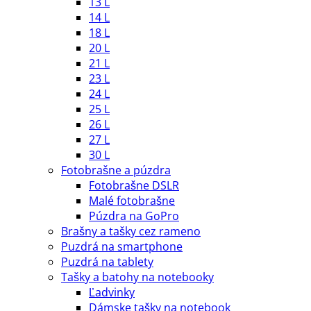
13 L
14 L
18 L
20 L
21 L
23 L
24 L
25 L
26 L
27 L
30 L
Fotobrašne a púzdra
Fotobrašne DSLR
Malé fotobrašne
Púzdra na GoPro
Brašny a tašky cez rameno
Puzdrá na smartphone
Puzdrá na tablety
Tašky a batohy na notebooky
Ľadvinky
Dámske tašky na notebook