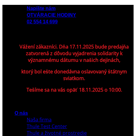
Skip
Napíšte nám
to
OTVÁRACIE HODINY
content
02 554 14 699
Vážení zákazníci. Dňa 17.11.2025 bude predajňa
zatvorená z dôvodu vyjadrenia solidarity k
významnému dátumu v našich dejinách,
ktorý bol ešte donedávna oslavovaný štátnym
sviatkom.
Tešíme sa na vás opäť 18.11.2025 o 10:00.
O nás
Naša firma
Thule Test Center
Thule a životné prostredie