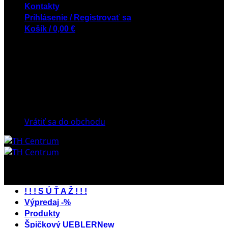
Kontakty
Prihlásenie / Registrovať sa
Košík /
0,00
€
Košík
Žiadne produkty v košíku.
Vrátiť sa do obchodu
! ! ! S Ú Ť A Ž ! ! !
Výpredaj -%
Produkty
Špičkový UEBLER