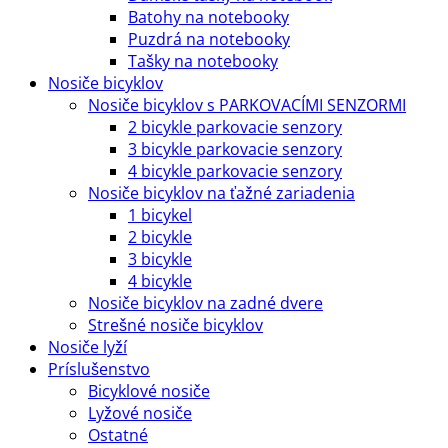
Batohy na notebooky
Puzdrá na notebooky
Tašky na notebooky
Nosiče bicyklov
Nosiče bicyklov s PARKOVACÍMI SENZORMI
2 bicykle parkovacie senzory
3 bicykle parkovacie senzory
4 bicykle parkovacie senzory
Nosiče bicyklov na ťažné zariadenia
1 bicykel
2 bicykle
3 bicykle
4 bicykle
Nosiče bicyklov na zadné dvere
Strešné nosiče bicyklov
Nosiče lyží
Príslušenstvo
Bicyklové nosiče
Lyžové nosiče
Ostatné