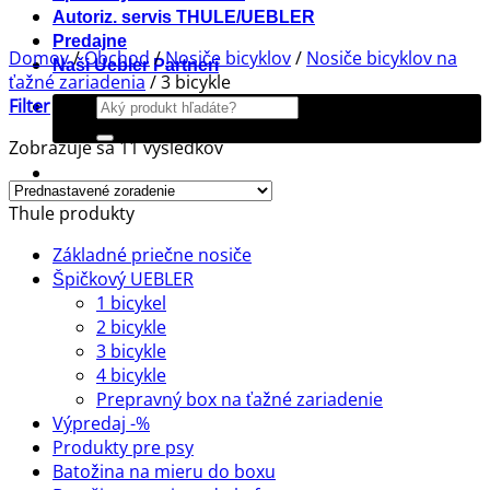
Autoriz. servis THULE/UEBLER
Predajne
Domov
/
Obchod
/
Nosiče bicyklov
/
Nosiče bicyklov na
Naši Uebler Partneri
ťažné zariadenia
/
3 bicykle
Hľadať:
Filter
Zobrazuje sa 11 výsledkov
Thule produkty
Základné priečne nosiče
Špičkový UEBLER
1 bicykel
2 bicykle
3 bicykle
4 bicykle
Prepravný box na ťažné zariadenie
Výpredaj -%
Produkty pre psy
Batožina na mieru do boxu