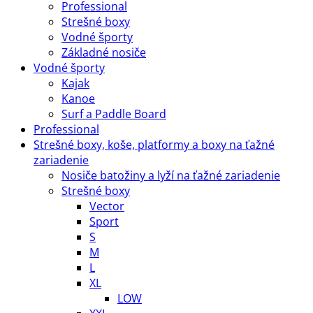
Professional
Strešné boxy
Vodné športy
Základné nosiče
Vodné športy
Kajak
Kanoe
Surf a Paddle Board
Professional
Strešné boxy, koše, platformy a boxy na ťažné
zariadenie
Nosiče batožiny a lyží na ťažné zariadenie
Strešné boxy
Vector
Sport
S
M
L
XL
LOW