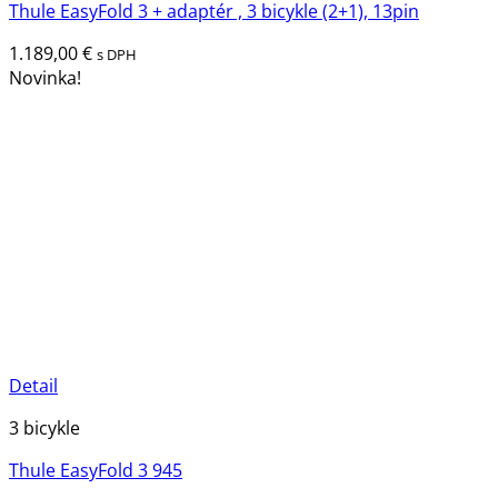
Thule EasyFold 3 + adaptér , 3 bicykle (2+1), 13pin
1.189,00
€
s DPH
Novinka!
Detail
3 bicykle
Thule EasyFold 3 945