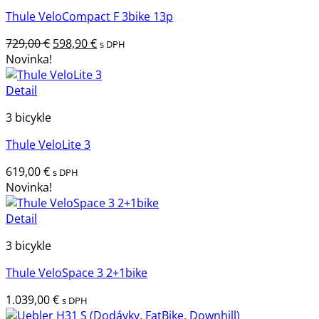
Thule VeloCompact F 3bike 13p
Pôvodná
Aktuálna
729,00
€
598,90
€
s DPH
cena
cena
Novinka!
bola:
je:
729,00 €.
598,90 €.
Detail
3 bicykle
Thule VeloLite 3
619,00
€
s DPH
Novinka!
Detail
3 bicykle
Thule VeloSpace 3 2+1bike
1.039,00
€
s DPH