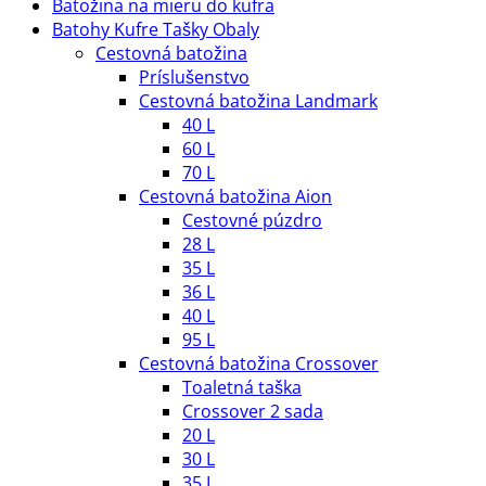
Batožina na mieru do kufra
Batohy Kufre Tašky Obaly
Cestovná batožina
Príslušenstvo
Cestovná batožina Landmark
40 L
60 L
70 L
Cestovná batožina Aion
Cestovné púzdro
28 L
35 L
36 L
40 L
95 L
Cestovná batožina Crossover
Toaletná taška
Crossover 2 sada
20 L
30 L
35 L